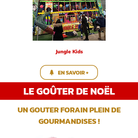
Jungle Kids
EN SAVOIR +
LE GOÛTER DE NOËL
UN GOUTER FORAIN PLEIN DE
GOURMANDISES !