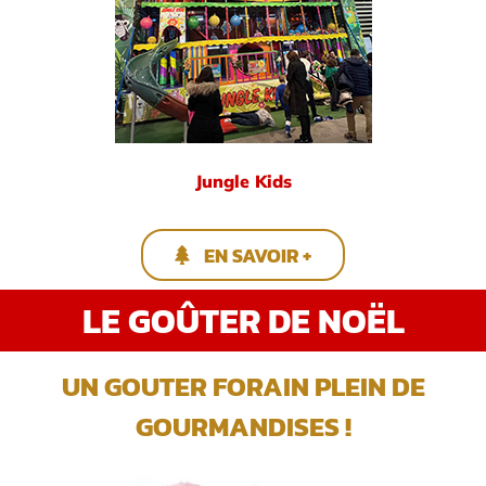
Jungle Kids
EN SAVOIR +
LE GOÛTER DE NOËL
UN GOUTER FORAIN PLEIN DE
GOURMANDISES !