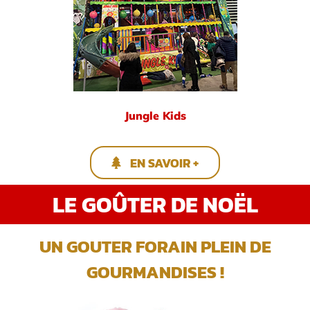
Jungle Kids
EN SAVOIR +
LE GOÛTER DE NOËL
UN GOUTER FORAIN PLEIN DE
GOURMANDISES !